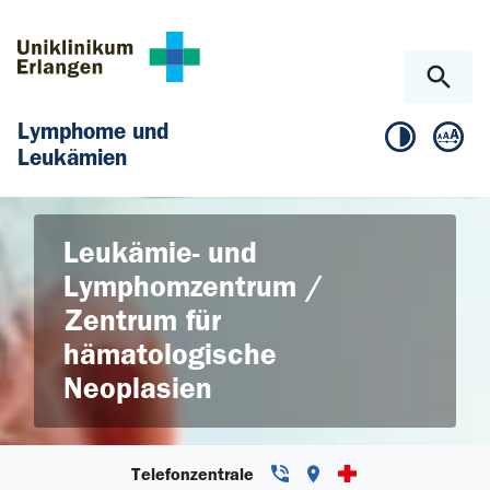
Zum Hauptinhalt springen
Skip to page footer
Lymphome und
Leukämien
© Yuri Arcurs/fotolia.de
Leukämie- und
Lymphomzentrum /
Zentrum für
hämatologische
Neoplasien
Telefonzentrale